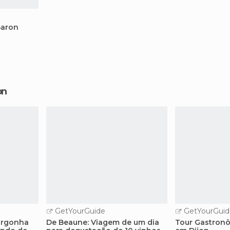
Baron
on
GetYourGuide
GetYourGuid
orgonha
De Beaune: Viagem de um dia
Tour Gastronô