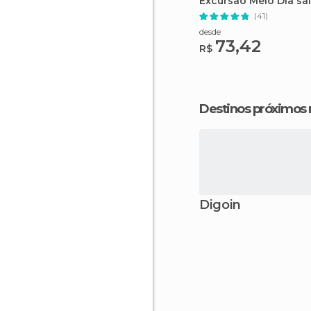
Excursão Meio Dia sa
Dijon
(41)
desde
73,42
R$
Destinos próximos
Digoin