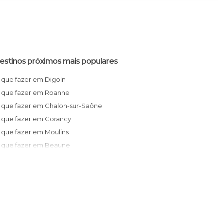
estinos próximos mais populares
O que fazer em Digoin
O que fazer em Roanne
O que fazer em Chalon-sur-Saône
O que fazer em Corancy
O que fazer em Moulins
O que fazer em Beaune
O que fazer em Vichy
O que fazer em Souvigny
O que fazer em Lyon
O que fazer em Pérouges
O que fazer em Vicq