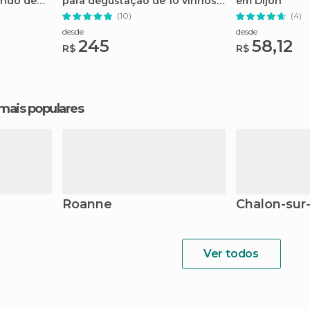
indo de
para degustação de 10 vinhos
em Dijon
Grand Cru da Borgonha
(10)
(4)
desde
desde
245
58,12
R$
R$
 mais populares
Roanne
Chalon-sur
Ver todos