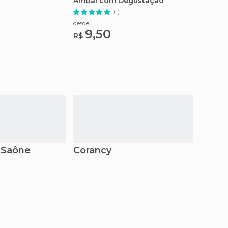
Ambal com Degustação
(1)
desde
9,50
R$
-Saône
Corancy
Moul