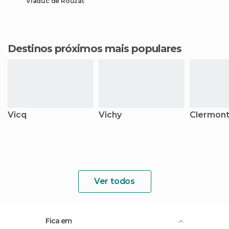
Viaduc de Rouzat
Destinos próximos mais populares
Vicq
Vichy
Clermont
Ver todos
Fica em