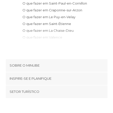
O que fazer em Saint-Paul-en-Cornillon
O que fazer em Craponne-sur-Arzon
O que fazer em Le Puy-en-Velay
O que fazer em Saint-Étienne
O que fazer em La Chaise-Dieu
O que fazer em Valence
O que fazer em Lyon
O que fazer em Roanne
O que fazer em Les Vans
O que fazer em Clermont Ferrand
SOBRE O MINUBE
O que fazer em Murat
Cookies
O que fazer em Saint-Remèze
INSPIRE-SE E PLANIFIQUE
Política de privacidade
O que fazer em Orcines
footer@item_discovertips_anchor
SETOR TURÍSTICO
O que fazer em Bourg-Saint-Andéol
Términos e Condições
minube Android app
O que fazer em Mont-Dore
Contato
Quem somos
O que fazer em Orgnac-l'Aven
Área de imprensa
O que fazer em Vichy