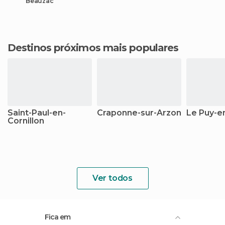
Beauzac
Destinos próximos mais populares
Saint-Paul-en-
Craponne-sur-Arzon
Le Puy-e
Cornillon
Ver todos
Fica em