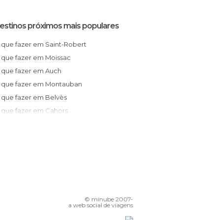
estinos próximos mais populares
O que fazer em Saint-Robert
O que fazer em Moissac
O que fazer em Auch
O que fazer em Montauban
O que fazer em Belvès
O que fazer em Cahors
O que fazer em Bergerac
O que fazer em Gourdon
reuil
O que fazer em Plaisance-du-Touch
O que fazer em Sarlat-la-Canéda
© minube 2007-
O que fazer em Toulouse
a web social de viagens
O que fazer em Saint-Émilion