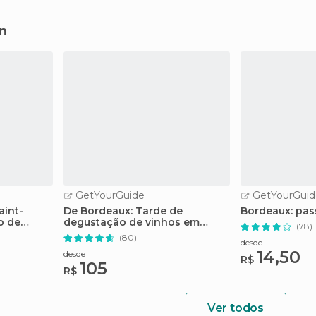
n
GetYourGuide
GetYourGuid
aint-
De Bordeaux: Tarde de
Bordeaux: pas
o de
degustação de vinhos em
(78)
Saint-Emilion
(80)
desde
14,50
desde
R$
105
R$
Ver todos