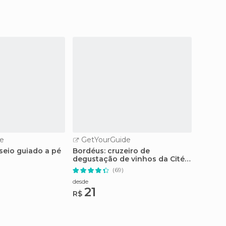
e
GetYourGuide
GetY
seio guiado a pé
Bordéus: cruzeiro de
Bordéu
degustação de vinhos da Cité
pelo r
du Vin
Canelé
(69)
desde
desde
21
15
R$
R$