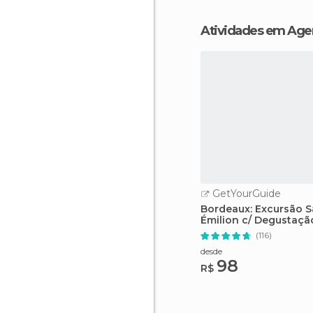
Atividades em Age
GetYourGuide
Bordeaux: Excursão S
Émilion c/ Degustaçã
Vinhos
(116)
desde
98
R$