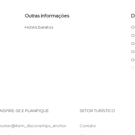
Outras informações
D
Hotéis baratos
O que fazer em Les Eyzies-de-Tayac-
Si
INSPIRE-SE E PLANIFIQUE
SETOR TURÍSTICO
footer@item_discovertips_anchor
Contato