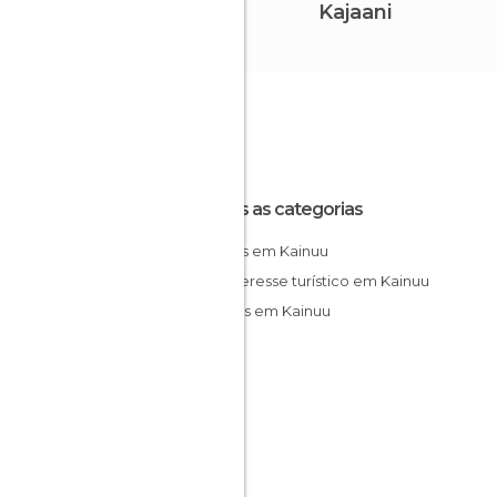
Kajaani
Todas as categorias
Aldeias em Kainuu
De interesse turístico em Kainuu
Museus em Kainuu