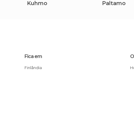
Kuhmo
Paltamo
Fica em
O
Finlândia