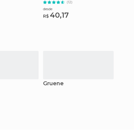
(12)
desde
40,17
R$
Gruene
San A