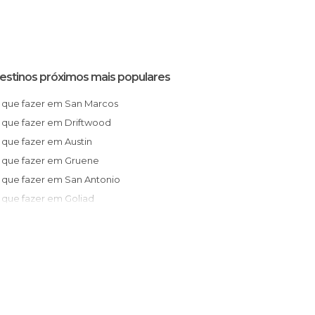
estinos próximos mais populares
O que fazer em San Marcos
O que fazer em Driftwood
O que fazer em Austin
O que fazer em Gruene
O que fazer em San Antonio
O que fazer em Goliad
O que fazer em Fresno
O que fazer em Houston
O que fazer em Humble
O que fazer em Galveston
O que fazer em Fort Worth
O que fazer em Dallas