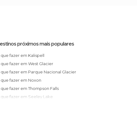
estinos próximos mais populares
O que fazer em Kalispell
O que fazer em West Glacier
O que fazer em Parque Nacional Glacier
O que fazer em Noxon
O que fazer em Thompson Falls
O que fazer em Seeley Lake
O que fazer em Huson
O que fazer em Missoula
O que fazer em Lolo
O que fazer em Montana City