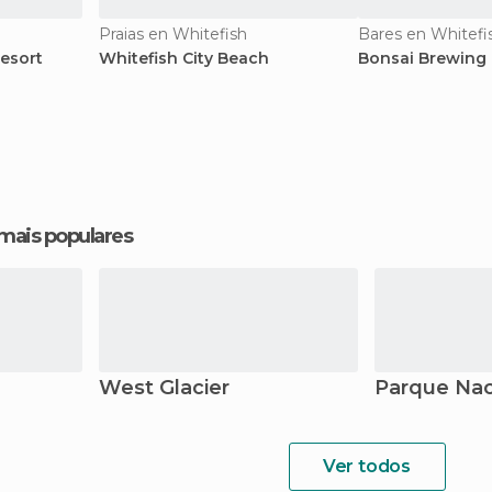
Praias en Whitefish
Bares en Whitefi
esort
Whitefish City Beach
Bonsai Brewing 
 mais populares
West Glacier
Parque Naci
Ver todos