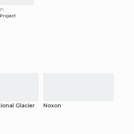
sh
Project
onal Glacier
Noxon
Thom