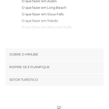
O que fazer em Austin
O que fazer em Long Beach
O que fazer em Sioux Falls
O que fazer em Toledo
O que fazer em Wisconsin Dells
O que fazer em Madison
O que fazer em Grand Marais
O que fazer em Omaha
O que fazer em Cincinnati
SOBRE O MINUBE
O que fazer em Cleveland
Cookies
O que fazer em Milwaukee
INSPIRE-SE E PLANIFIQUE
Política de privacidade
O que fazer em Memphis
footer@item_discovertips_anchor
SETOR TURÍSTICO
Términos e Condições
minube Android app
Contato
Quem somos
Área de imprensa