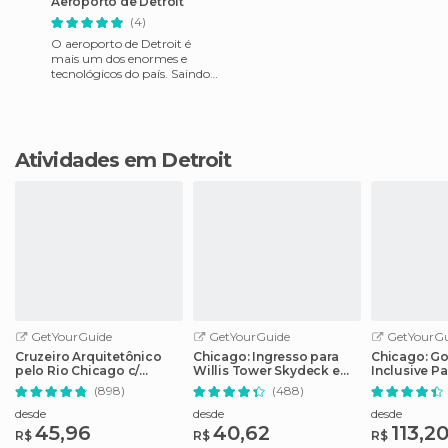
Aeroporto de Detroit
(4)
O aeroporto de Detroit é
mais um dos enormes e
tecnológicos do país. Saindo
do avião para voo
internacional não tem essa
lenga-
Atividades em Detroit
GetYourGuide
GetYourGuide
GetYourGu
Cruzeiro Arquitetônico
Chicago: Ingresso para
Chicago: Go 
pelo Rio Chicago c/
Willis Tower Skydeck e
Inclusive P
Bilhete Sem Fila
The Ledge
de 25 atraç
(898)
(488)
desde
desde
desde
45,96
40,62
113,2
R$
R$
R$