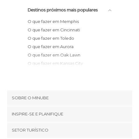
Destinos próximos mais populares
O que fazer em Memphis
O que fazer em Cincinnati
O que fazer em Toledo
O que fazer em Aurora
O que fazer em Oak Lawn
O que fazer em Kansas City
O que fazer em Chicago
O que fazer em Indianápolis
O que fazer em Madison
O que fazer em Milwaukee
SOBRE O MINUBE
O que fazer em Wisconsin Dells
Cookies
O que fazer em Louisville
INSPIRE-SE E PLANIFIQUE
Política de privacidade
O que fazer em Anchorage
footer@item_discovertips_anchor
SETOR TURÍSTICO
O que fazer em Albany
Términos e Condições
minube Android app
O que fazer em Omaha