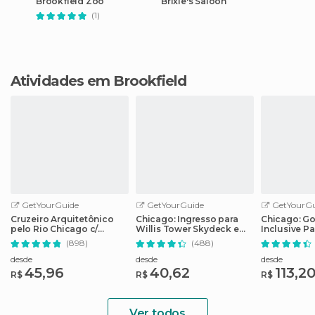
Brookfield Zoo
Brixie's Saloon
(1)
Atividades em Brookfield
GetYourGuide
GetYourGuide
GetYourGu
Cruzeiro Arquitetônico
Chicago: Ingresso para
Chicago: Go 
pelo Rio Chicago c/
Willis Tower Skydeck e
Inclusive P
Bilhete Sem Fila
The Ledge
de 25 atraç
(898)
(488)
desde
desde
desde
45,96
40,62
113,2
R$
R$
R$
Ver todos