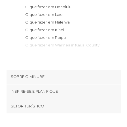
O que fazer em Honolulu
O que fazer em Laie
O que fazer em Haleiwa
O que fazer em Kihei
O que fazer em Poipu
O que fazer em Waimea in Kauai County
O que fazer em Hilo
O que fazer em Hawaiian Paradise Park
SOBRE O MINUBE
Cookies
INSPIRE-SE E PLANIFIQUE
Política de privacidade
footer@item_discovertips_anchor
SETOR TURÍSTICO
Términos e Condições
minube Android app
Contato
Quem somos