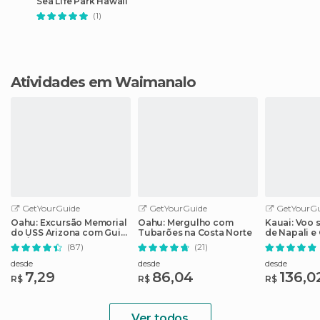
Sea Life Park Hawaii
(1)
Atividades em Waimanalo
GetYourGuide
GetYourGuide
GetYourGu
Oahu: Excursão Memorial
Oahu: Mergulho com
Kauai: Voo 
do USS Arizona com Guia
Tubarões na Costa Norte
de Napali e
de Áudio
Waimea
(87)
(21)
desde
desde
desde
7,29
86,04
136,0
R$
R$
R$
Ver todos