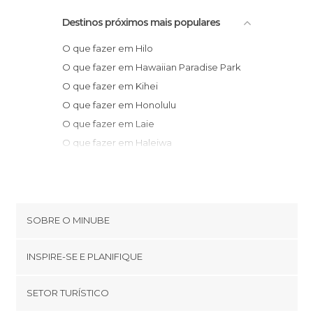
Destinos próximos mais populares
O que fazer em Hilo
O que fazer em Hawaiian Paradise Park
O que fazer em Kihei
O que fazer em Honolulu
O que fazer em Laie
O que fazer em Haleiwa
SOBRE O MINUBE
Cookies
INSPIRE-SE E PLANIFIQUE
Política de privacidade
footer@item_discovertips_anchor
SETOR TURÍSTICO
Términos e Condições
minube Android app