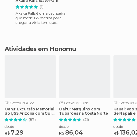
Akaka Falls State Park
(1)
Akaka Falls é uma cachoeira
que mede 135 metros para
chegar a vê-la tem que
andar um pouco mais que
meio quilômetro. Há pouco
esta
Atividades em Honomu
GetYourGuide
GetYourGuide
GetYourGu
Oahu: Excursão Memorial
Oahu: Mergulho com
Kauai: Voo 
do USS Arizona com Guia
Tubarões na Costa Norte
de Napali e
de Áudio
Waimea
(87)
(21)
desde
desde
desde
7,29
86,04
136,0
R$
R$
R$