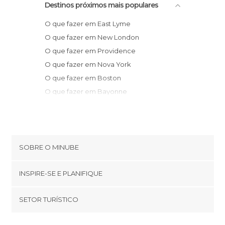
Destinos próximos mais populares
O que fazer em East Lyme
O que fazer em New London
O que fazer em Providence
O que fazer em Nova York
O que fazer em Boston
O que fazer em Bayonne
O que fazer em Salem
O que fazer em Hyannis
O que fazer em Provincetown
O que fazer em Eastham
SOBRE O MINUBE
O que fazer em Killington
Cookies
O que fazer em Filadélfia
INSPIRE-SE E PLANIFIQUE
Política de privacidade
O que fazer em Atlantic City
footer@item_discovertips_anchor
SETOR TURÍSTICO
O que fazer em Portland
Términos e Condições
minube Android app
O que fazer em Lancaster
Contato
Quem somos