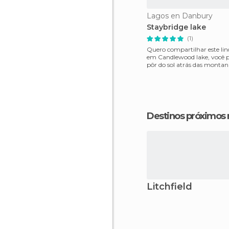
Lagos en Danbury
Staybridge lake
(1)
Quero compartilhar este lin
em Candlewood lake, você p
pôr do sol atrás das montan
imagem dos raios
Destinos próximos
Litchfield