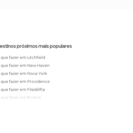
estinos próximos mais populares
O que fazer em Litchfield
O que fazer em New Haven
O que fazer em Nova York
O que fazer em Providence
O que fazer em Filadélfia
O que fazer em Boston
O que fazer em Salem
O que fazer em Killington
O que fazer em Hyannis
O que fazer em Provincetown