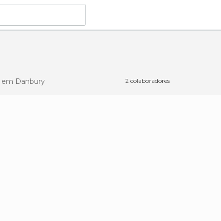
r
em Danbury
2 colaboradores