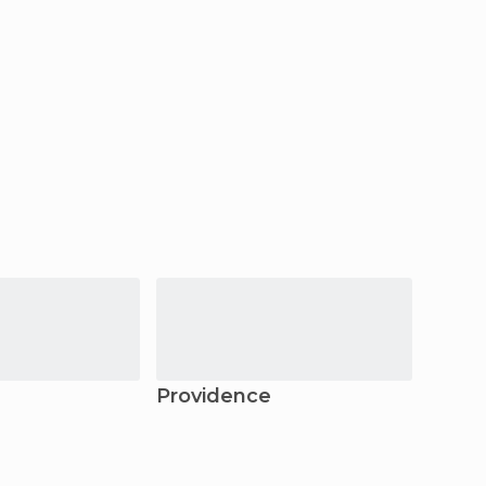
Providence
Filadé