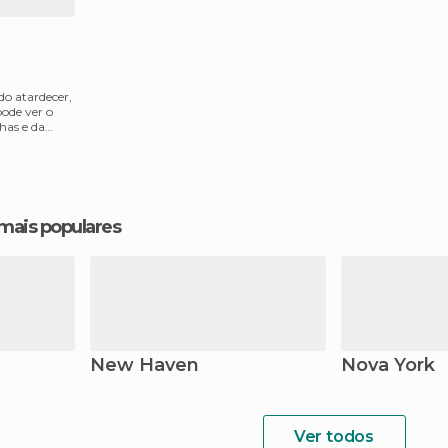
do atardecer,
ode ver o
has e da
 mais populares
New Haven
Nova York
Ver todos