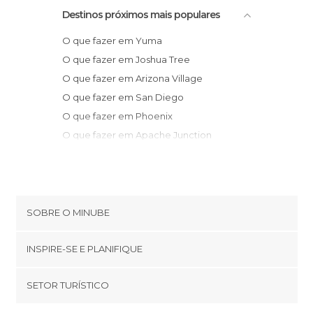
Destinos próximos mais populares
O que fazer em Yuma
O que fazer em Joshua Tree
O que fazer em Arizona Village
O que fazer em San Diego
O que fazer em Phoenix
O que fazer em Apache Junction
O que fazer em Anaheim
O que fazer em Tucson
O que fazer em Los Angeles
O que fazer em Redondo Beach
SOBRE O MINUBE
O que fazer em Beverly Hills
Cookies
O que fazer em Las Vegas
INSPIRE-SE E PLANIFIQUE
Política de privacidade
O que fazer em Santa Mônica
footer@item_discovertips_anchor
SETOR TURÍSTICO
O que fazer em Malibu
Términos e Condições
minube Android app
O que fazer em Death Valley Junction