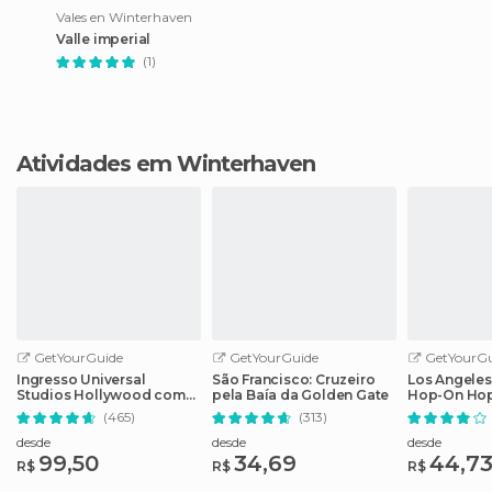
Vales en Winterhaven
Valle imperial
(1)
Atividades em Winterhaven
GetYourGuide
GetYourGuide
GetYourGu
Ingresso Universal
São Francisco: Cruzeiro
Los Angeles
Studios Hollywood com
pela Baía da Golden Gate
Hop-On Hop
Cancelamento Fácil
guia de áud
(465)
(313)
desde
desde
desde
99,50
34,69
44,7
R$
R$
R$