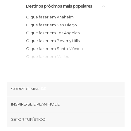
Destinos próximos mais populares
O que fazer em Anaheim
O que fazer em San Diego
O que fazer em Los Angeles
O que fazer em Beverly Hills
O que fazer em Santa Mônica
O que fazer em Malibu
O que fazer em Arizona Village
O que fazer em Bakersfield
O que fazer em Santa Barbara
O que fazer em Furnace Creek
SOBRE O MINUBE
O que fazer em Las Vegas
Cookies
O que fazer em Solvang
INSPIRE-SE E PLANIFIQUE
Política de privacidade
O que fazer em San Luis Obispo
footer@item_discovertips_anchor
SETOR TURÍSTICO
O que fazer em Phoenix
Términos e Condições
minube Android app
O que fazer em Williams