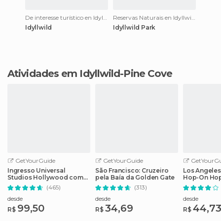
De interesse turístico en Idyllwild-Pine Cove
Reservas Naturais en Idyllwild-Pine Cove
Idyllwild
Idyllwild Park
Atividades em Idyllwild-Pine Cove
GetYourGuide
GetYourGuide
GetYourGu
Ingresso Universal
São Francisco: Cruzeiro
Los Angeles
Studios Hollywood com
pela Baía da Golden Gate
Hop-On Hop
Cancelamento Fácil
guia de áud
(465)
(313)
desde
desde
desde
99,50
34,69
44,7
R$
R$
R$