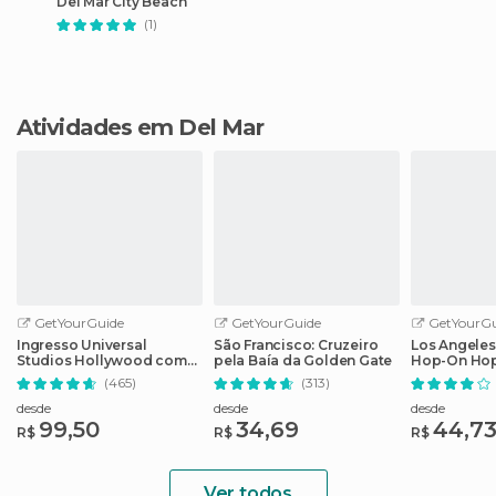
Del Mar City Beach
(1)
Atividades em Del Mar
GetYourGuide
GetYourGuide
GetYourGu
Ingresso Universal
São Francisco: Cruzeiro
Los Angeles
Studios Hollywood com
pela Baía da Golden Gate
Hop-On Hop
Cancelamento Fácil
guia de áud
(465)
(313)
desde
desde
desde
99,50
34,69
44,7
R$
R$
R$
Ver todos