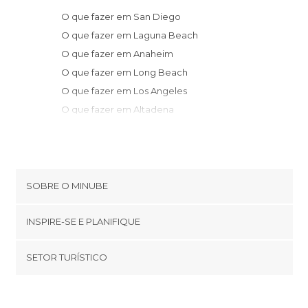
O que fazer em San Diego
O que fazer em Laguna Beach
O que fazer em Anaheim
O que fazer em Long Beach
O que fazer em Los Angeles
O que fazer em Altadena
O que fazer em Beverly Hills
O que fazer em Santa Mônica
O que fazer em Malibu
O que fazer em Yuma
SOBRE O MINUBE
O que fazer em Santa Barbara
Cookies
O que fazer em Bakersfield
INSPIRE-SE E PLANIFIQUE
Política de privacidade
O que fazer em Solvang
footer@item_discovertips_anchor
SETOR TURÍSTICO
O que fazer em Arizona Village
Términos e Condições
minube Android app
O que fazer em Death Valley Junction
Contato
Quem somos
O que fazer em Furnace Creek