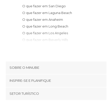
O que fazer em San Diego
O que fazer em Laguna Beach
O que fazer em Anaheim
O que fazer em Long Beach
O que fazer em Los Angeles
O que fazer em Beverly Hills
O que fazer em Joshua Tree
O que fazer em Santa Mônica
O que fazer em Malibu
O que fazer em Yuma
SOBRE O MINUBE
O que fazer em Santa Barbara
Cookies
O que fazer em Bakersfield
INSPIRE-SE E PLANIFIQUE
Política de privacidade
O que fazer em Solvang
footer@item_discovertips_anchor
SETOR TURÍSTICO
O que fazer em Arizona Village
Términos e Condições
minube Android app
O que fazer em Death Valley Junction
Contato
Quem somos
O que fazer em Furnace Creek