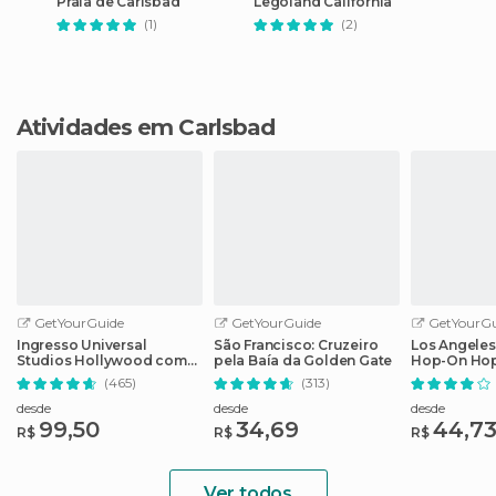
Praia de Carlsbad
Legoland California
(1)
(2)
Atividades em Carlsbad
GetYourGuide
GetYourGuide
GetYourGu
Ingresso Universal
São Francisco: Cruzeiro
Los Angeles
Studios Hollywood com
pela Baía da Golden Gate
Hop-On Hop
Cancelamento Fácil
guia de áud
(465)
(313)
desde
desde
desde
99,50
34,69
44,7
R$
R$
R$
Ver todos