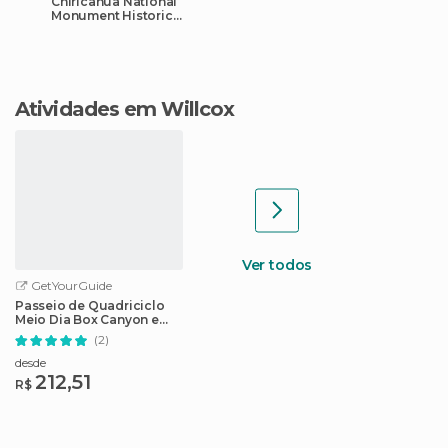
Chiricahua National
Monument Historic
Designed Landscape
Atividades em Willcox
Ver todos
GetYourGuide
Passeio de Quadriciclo
Meio Dia Box Canyon e
Montanhas Pinal
(2)
desde
212,51
R$