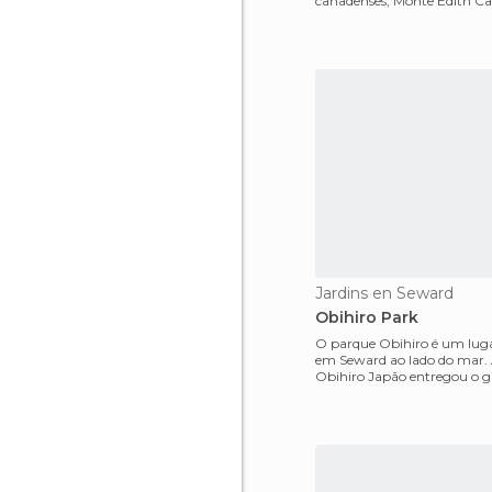
canadenses, Monte Edith Cav
Athabasca, lindos,
Jardins en Seward
Obihiro Park
O parque Obihiro é um lug
em Seward ao lado do mar. 
Obihiro Japão entregou o g
cidade de Seward