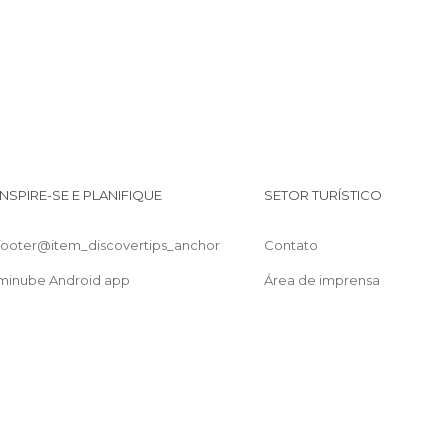
INSPIRE-SE E PLANIFIQUE
SETOR TURÍSTICO
footer@item_discovertips_anchor
Contato
minube Android app
Área de imprensa