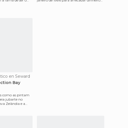
 a fama de ser o
janeiro de 1986 para arrecadar dinheiro
de ver bale
para a Sociedade America
stico en Seward
ection Bay
as como as pintam
va Zelândia e a