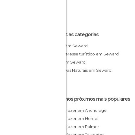
Todas as categorias
Baías em Seward
De interesse turístico em Seward
Ilhas em Seward
Reservas Naturais em Seward
Destinos próximos mais populares
O que fazer em Anchorage
O que fazer em Homer
O que fazer em Palmer
O que fazer em Talkeetna