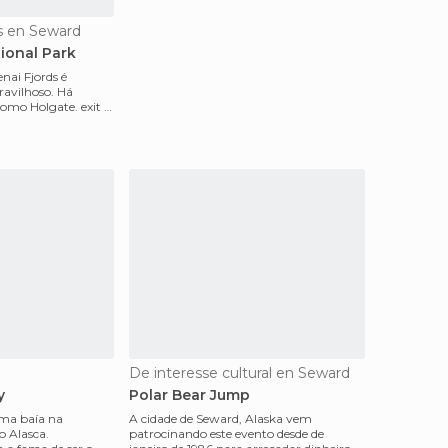
s en Seward
ional Park
nai Fjords é
avilhoso. Há
como Holgate. exit e
 voce
De interesse cultural en Seward
y
Polar Bear Jump
uma baía na
A cidade de Seward, Alaska vem
o Alasca.
patrocinando este evento desde de