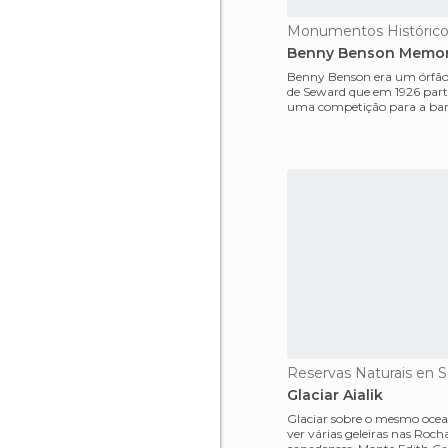
Benny Benson Memor
Benny Benson era um órfão 
de Seward que em 1926 part
uma competição para a ban
Alasca e ganhou. Era a
Reservas Naturais en 
Glaciar Aialik
Glaciar sobre o mesmo oceano Vinh
ver várias geleiras nas Roch