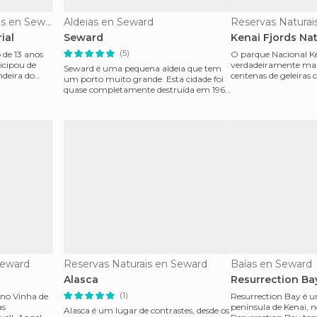
Monumentos Históricos en Seward
Aldeias en Seward
Reservas Naturai
ial
Seward
Kenai Fjords Nat
(5)
de 13 anos
O parque Nacional Ke
icipou de
verdadeiramente mar
Seward é uma pequena aldeia que tem
deira do
centenas de geleiras 
um porto muito grande. Esta cidade foi
Harding. Lá também
quase completamente destruída em 1964
por um maremoto a
Seward
Reservas Naturais en Seward
Baías en Seward
Alasca
Resurrection Ba
(1)
a de
Resurrection Bay é 
as
península de Kenai, n
Alasca é um lugar de contrastes, desde os