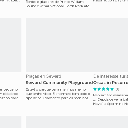
ell, Angel,
Resurrection Bay tem
fiordes e glaciares de Prince William
lugar onde sempre po
Sound e Kenai National Fiords Park até
ao Monte Mc
Praças en Seward
De interesse turí
Seward Community Playground
Orcas in Resurr
(1)
ar pequeno
Este é o parque para meninos melhor
A cidade de
que tenho visto. É enorme e tem todo o
Não são tão assassin
azebo para a
tipo de equipamento para os meninos
,,,, Depois de ver a baleia jubarte no
como um parque para
Havaí, a Sperm na No
Franca austral