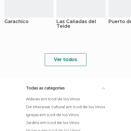
Garachico
Las Cañadas del
Puerto de
Teide
Ver todos
Todas as categorias
Aldeias em Icod de los Vinos
De interesse cultural em Icod de los Vinos
Igrejas em Icod de los Vinos
Jardins em Icod de los Vinos
Museus em Icod de los Vinos