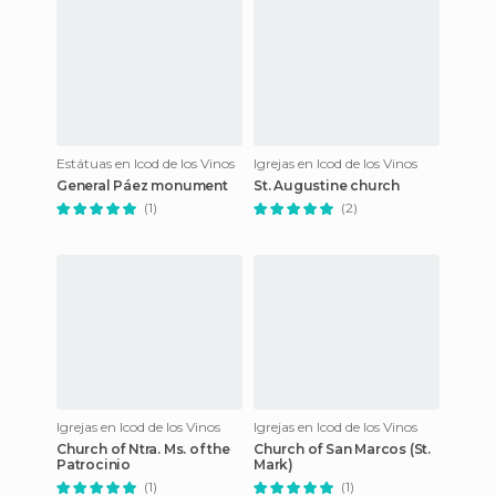
Estátuas en Icod de los Vinos
Igrejas en Icod de los Vinos
General Páez monument
St. Augustine church
(1)
(2)
Igrejas en Icod de los Vinos
Igrejas en Icod de los Vinos
Church of Ntra. Ms. of the
Church of San Marcos (St.
Patrocinio
Mark)
(1)
(1)