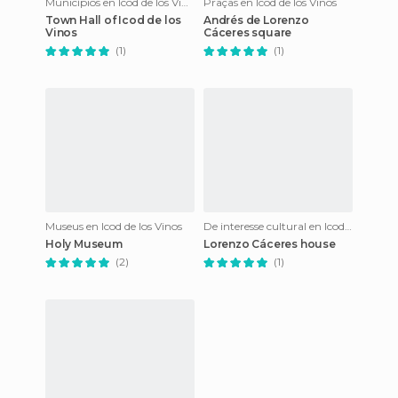
Municípios en Icod de los Vinos
Praças en Icod de los Vinos
Town Hall of Icod de los
Andrés de Lorenzo
Vinos
Cáceres square
(1)
(1)
Museus en Icod de los Vinos
De interesse cultural en Icod de los Vinos
Holy Museum
Lorenzo Cáceres house
(2)
(1)