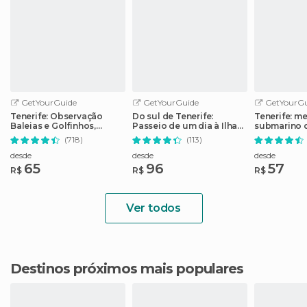
GetYourGuide
GetYourGuide
GetYourGu
Tenerife: Observação
Do sul de Tenerife:
Tenerife: m
Baleias e Golfinhos,
Passeio de um dia à Ilha
submarino 
Bebidas e Petiscos
de La Gomera com
(718)
(113)
almoço
desde
desde
desde
65
96
57
R$
R$
R$
Ver todos
Destinos próximos mais populares