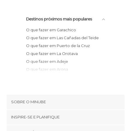
Destinos próximos mais populares
O que fazer em Garachico
O que fazer em Las Cañadas del Teide
O que fazer em Puerto de la Cruz
O que fazer em La Orotava
O que fazer em Adeje
O que fazer em Arona
O que fazer em Costa Adeje
O que fazer em Tacoronte
O que fazer em Playa de las Américas
O que fazer em Candelaria
SOBRE O MINUBE
O que fazer em El Medano
Cookies
O que fazer em San Cristóbal de La
INSPIRE-SE E PLANIFIQUE
Política de privacidade
Laguna
footer@item_discovertips_anchor