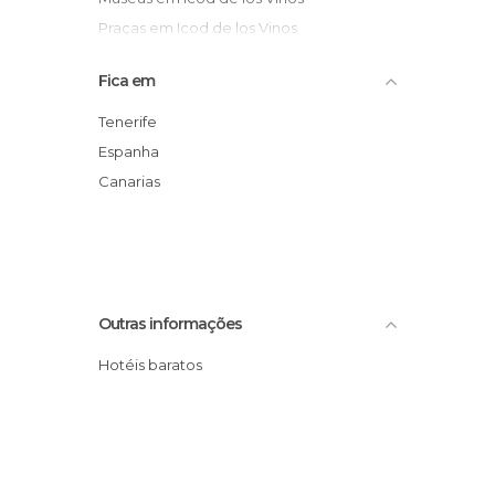
Praças em Icod de los Vinos
Fica em
Tenerife
Espanha
Canarias
Outras informações
Hotéis baratos