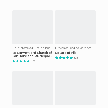
De interesse cultural en Icod de los Vinos
Praças en Icod de los Vinos
Ex-Convent and Church of
Square of Pila
San Francisco-Municipal
(3)
Library
(4)