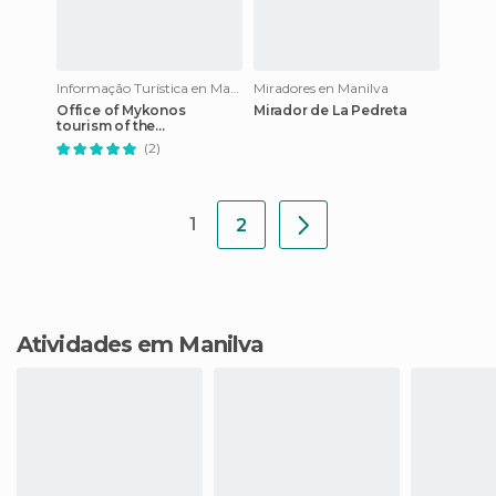
Informação Turística en Manilva
Miradores en Manilva
Office of Mykonos
Mirador de La Pedreta
tourism of the
municipality of Manilva.
(2)
1
2
Atividades em Manilva