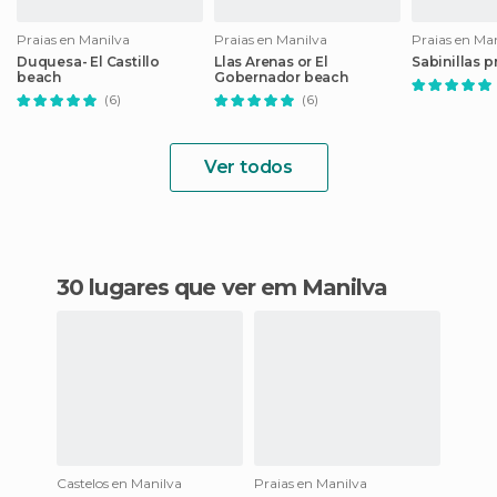
Praias en Manilva
Praias en Manilva
Praias en Ma
Duquesa- El Castillo
Llas Arenas or El
Sabinillas 
beach
Gobernador beach
(6)
(6)
Ver todos
30 lugares que ver em Manilva
Castelos en Manilva
Praias en Manilva