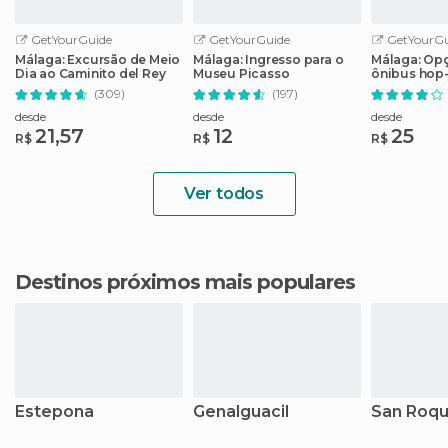
GetYourGuide
GetYourGuide
GetYourGu
Málaga: Excursão de Meio
Málaga: Ingresso para o
Málaga: Op
Dia ao Caminito del Rey
Museu Picasso
ônibus hop-
cartão de e
(309)
(197)
desde
desde
desde
21,57
12
25
R$
R$
R$
Ver todos
Destinos próximos mais populares
Estepona
Genalguacil
San Roq