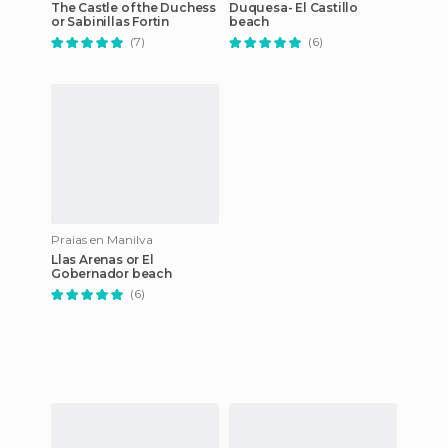
The Castle of the Duchess
Duquesa- El Castillo
or Sabinillas Fortin
beach
(7)
(6)
Praias en Manilva
Llas Arenas or El
Gobernador beach
(6)