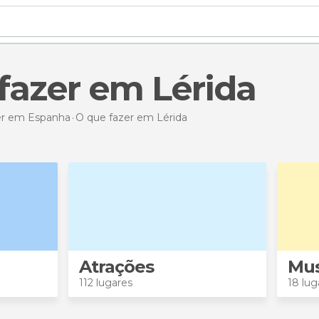
 fazer em Lérida
er em Espanha
O que fazer
em Lérida
Atrações
Mu
112 lugares
18 lug