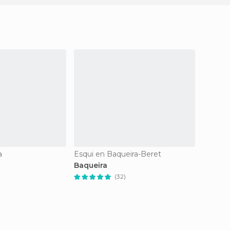
a
Esqui en Baqueira-Beret
Vales e
Baqueira
Valle d
(32)