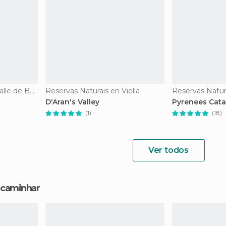
Reservas Naturais en Valle de Bohí
Reservas Naturais en Viella
Reservas Natura
D'Aran's Valley
Pyrenees Cata
(1)
(18)
Ver todos
a caminhar