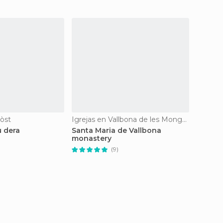
sòst
Igrejas en Vallbona de les Monges
Igrejas
u dera
Santa Maria de Vallbona
Sant J
monastery
(9)