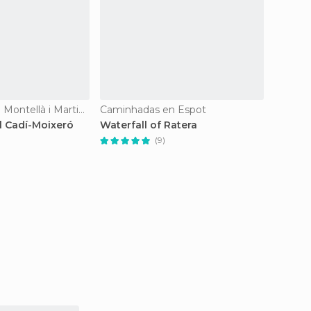
Caminhadas en Montellà i Martinet
Caminhadas en Espot
Caminh
l Cadí-Moixeró
Waterfall of Ratera
Aigües
(9)