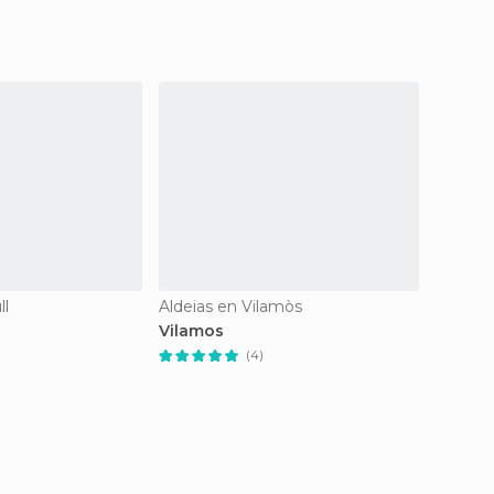
ll
Aldeias en Vilamòs
Aldeias
Vilamos
Bossos
(4)