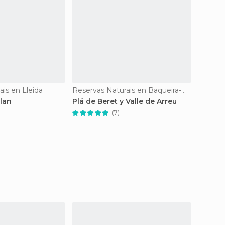
is en Lleida
Reservas Naturais en Baqueira-Beret
Reserva
lan
Plá de Beret y Valle de Arreu
Sierra
prison
(7)