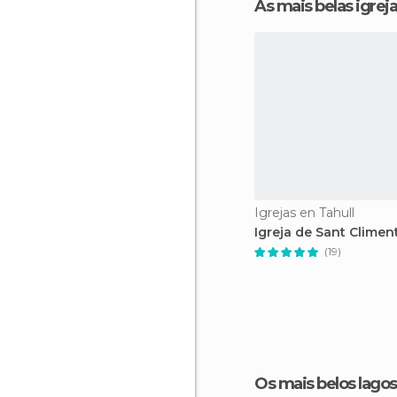
As mais belas igrej
Igrejas en Tahull
Igreja de Sant Climen
(19)
Os mais belos lagos