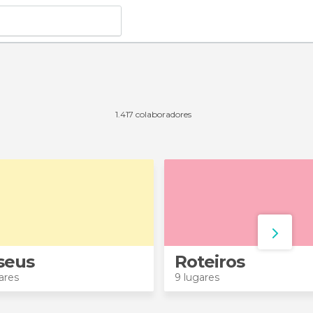
1.417 colaboradores
seus
Roteiros
ares
9 lugares