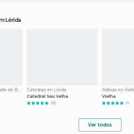
em Lérida
Reservas Naturais en Valle de Bohí
Catedrais en Lleida
Aldeias en Viell
Catedral Seu Velha
Vielha
(61)
(1)
Ver todos