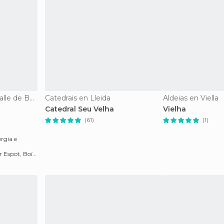
Reservas Naturais en Valle de Bohí
Catedrais en Lleida
Aldeias en Viella
Catedral Seu Velha
Vielha
(61)
(1)
rgia e
 Espot, Boí
nacional