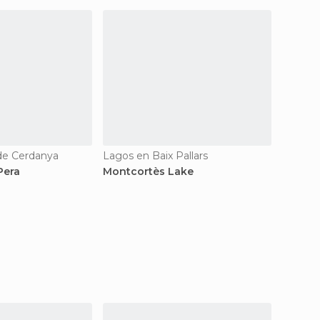
de Cerdanya
Lagos en Baix Pallars
Lagos 
Pera
Montcortès Lake
Lago d