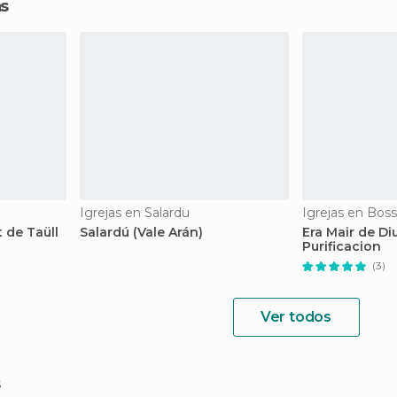
as
Igrejas en Salardu
Igrejas en Bos
t de Taüll
Salardú (Vale Arán)
Era Mair de Di
Purificacion
(3)
Ver todos