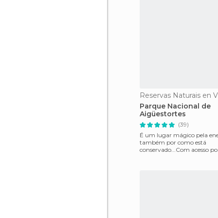
Parque Nacional de
Aigüestortes
(39)
É um lugar mágico pela ene
também por como está
conservado...Com acesso por
Taull o Viella, é um parque 