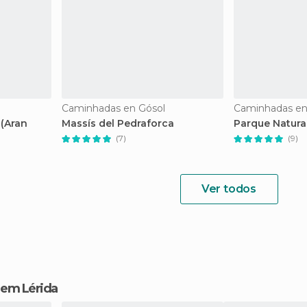
Caminhadas en Gósol
 (Aran
Massís del Pedraforca
Parque Natura
(7)
(9)
Ver todos
r em Lérida