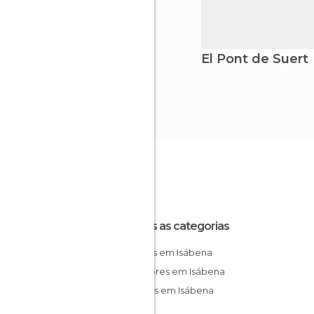
El Pont de Suert
Todas as categorias
Aldeias em Isábena
Miradores em Isábena
Museus em Isábena