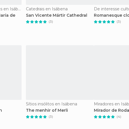
Monumentos Históricos en Isábena
Catedrais en Isábena
De interesse cult
aría de
San Vicente Mártir Cathedral
Romanesque clo
(3)
(3)
Sítios insólitos en Isábena
Miradores en Isá
n
The menhir of Merli
Mirador de Roda
(3)
(4)