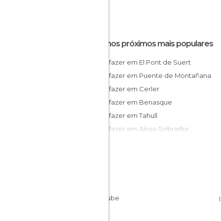
Destinos próximos mais populares
O que fazer em El Pont de Suert
O que fazer em Puente de Montañana
O que fazer em Cerler
O que fazer em Benasque
O que fazer em Tahull
O que fazer em Aínsa-Sobrarbe
O que fazer em Boi Taüll
O que fazer em Àger
O que fazer em La Torre de Cabdella
O que fazer em Escalona
O que fazer em Bielsa
O que fazer em Barbastro