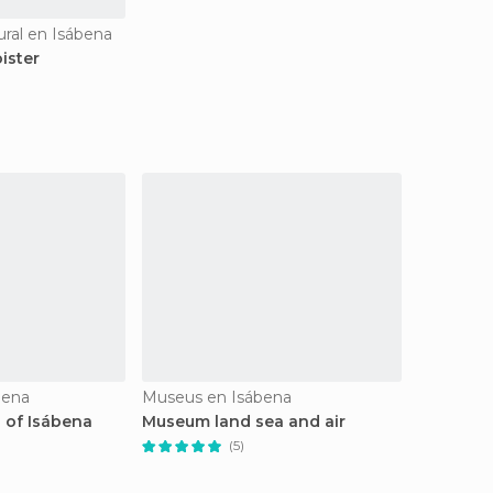
ural en Isábena
ister
bena
Museus en Isábena
 of Isábena
Museum land sea and air
(5)