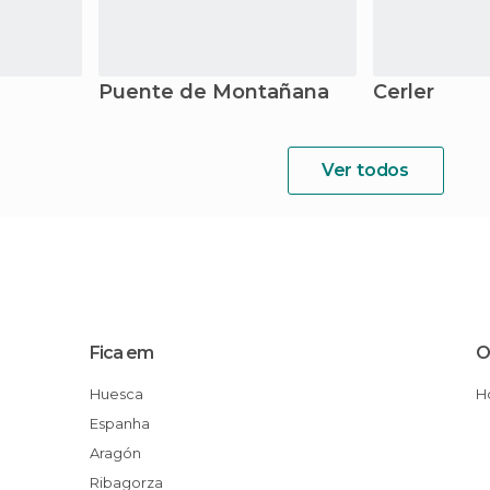
Puente de Montañana
Cerler
Ver todos
Fica em
O
Huesca
Espanha
Aragón
Ribagorza