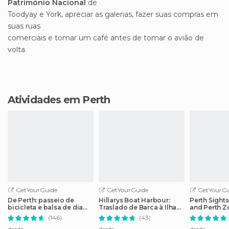
Património Nacional
de
Toodyay e York, apreciar as galerias, fazer suas compras em
suas ruas
comerciais e tomar um café antes de tomar o avião de
volta.
Atividades em Perth
GetYourGuide
GetYourGuide
GetYourGu
De Perth: passeio de
Hillarys Boat Harbour:
Perth Sight
bicicleta e balsa de dia
Traslado de Barca à Ilha
and Perth Z
inteiro na Ilha Rottnest
Rottnest
Entry Ticket
(146)
(43)