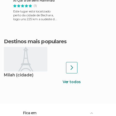
Al Qal’a de Beni Hammad
(1)
Este lugar está localizado
perto da cidade de Bechara,
logo uns 225 km a sudeste de
Argel. Neste lugar estão as
ruínas da primei
Destinos mais populares
Milah (cidade)
Ver todos
Fica em