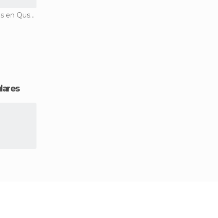
Monumentos Históricos en Qusantinah
lares