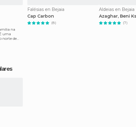
Falésias en Bejaia
Aldeias en Bejaia
Cap Carbon
Azaghar, Beni Ks
(8)
(7)
amília na
. É uma
o norte de
lares