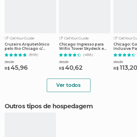
GetYourGuide
GetYourGuide
GetYourGu
Cruzeiro Arquitetônico
Chicago: Ingresso para
Chicago: Go 
pelo Rio Chicago c/
Willis Tower Skydeck e
Inclusive P
Bilhete Sem Fila
The Ledge
de 25 atraç
(898)
(488)
desde
desde
desde
45,96
40,62
113,2
R$
R$
R$
Ver todos
Outros tipos de hospedagem