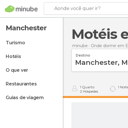
Aonde você quer ir?
Manchester
Motéis
turismo
minube
Onde dormir em E
Destino
hotéis
o que ver
restaurantes
1
Quarto
1
Noit
2
Hóspedes
guias de viagem