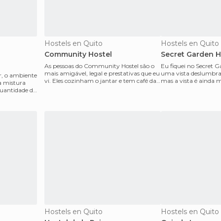
Hostels en Quito
Hostels en Quito
Community Hostel
Secret Garden H
As pessoas do Community Hostel são o
Eu fiquei no Secret 
mais amigável, legal e prestativas que eu
uma vista deslumbran
r, o ambiente
vi. Eles cozinham o jantar e tem café da
mas a vista é ainda m
a mistura
manhã e a
restaurante
quantidade de
Hostels en Quito
Hostels en Quito