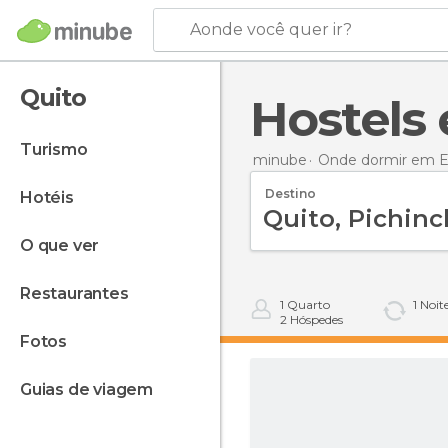
Aonde você quer ir?
Quito
Hostel
turismo
minube
Onde dormir em 
Destino
hotéis
o que ver
restaurantes
1
Quarto
1
Noit
2
Hóspedes
fotos
guias de viagem