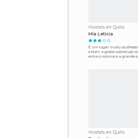
Hostels en Quito
Mía Leticia
É um lugar muito acolhedo
é bom, e gostei sobretudo d
entre o colonial e a grande 
plantas no s
Hostels en Quito