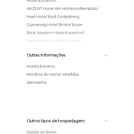
Hotel ibis Bonn
AKZENT Hotel Am Hohenzollernplatz
Insel Hotel Bad Godesberg
Günnewig Hotel Bristol Bonn
Best Western Hotel Kaiserhof
Best Western Hotel Domicil
Hotel Consul
Outras informações
Hotel Sternhotel Bonn
Günnewig Hotel Residence
Hotéis baratos
Hotel Dorint Venusberg Bonn
Renânia do Norte-Vestfália
BaseCamp Bonn
Alemanha
Hotel Ringhotel Rheinhotel Dreesen
Outros tipos de hospedagem
Hotéis en Bonn