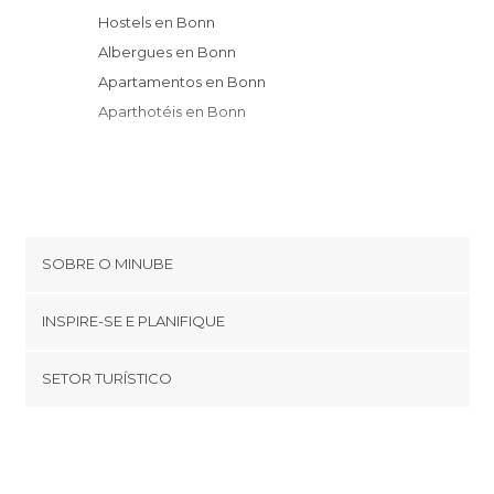
Hostels en Bonn
Albergues en Bonn
Apartamentos en Bonn
Aparthotéis en Bonn
SOBRE O MINUBE
Cookies
INSPIRE-SE E PLANIFIQUE
Política de privacidade
footer@item_discovertips_anchor
SETOR TURÍSTICO
Términos e Condições
minube Android app
Contato
Quem somos
Área de imprensa