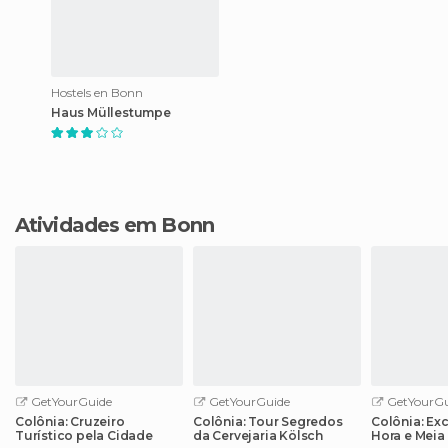
Hostels en Bonn
Haus Müllestumpe
Atividades em Bonn
GetYourGuide
GetYourGuide
GetYourGu
Colônia: Cruzeiro
Colônia: Tour Segredos
Colônia: Ex
Turístico pela Cidade
da Cervejaria Kölsch
Hora e Meia