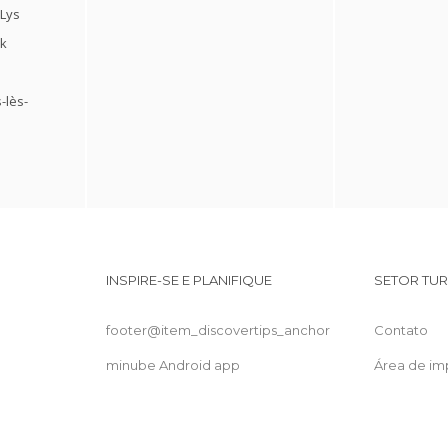
-Lys
ck
-lès-
INSPIRE-SE E PLANIFIQUE
SETOR TUR
footer@item_discovertips_anchor
Contato
minube Android app
Área de im