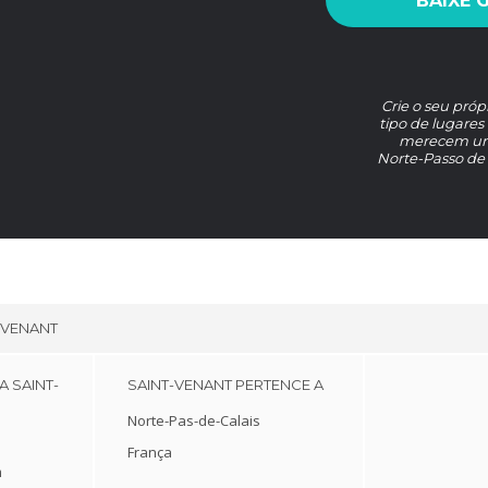
BAIXE 
Crie o seu próp
tipo de lugares
merecem uma 
Norte-Passo de 
-VENANT
A SAINT-
SAINT-VENANT PERTENCE A
Norte-Pas-de-Calais
França
m