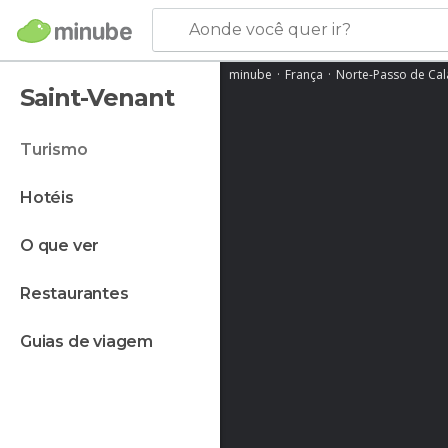
Aonde você quer ir?
minube
França
Norte-Passo de Cal
Saint-Venant
turismo
hotéis
o que ver
restaurantes
guias de viagem