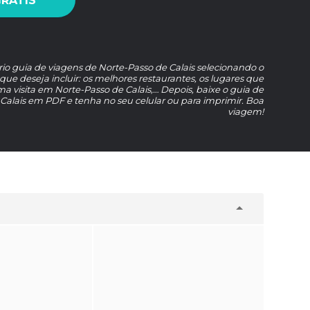
GRÁTIS
rio guia de viagens de Norte-Passo de Calais selecionando o
 que deseja incluir: os melhores restaurantes, os lugares que
visita em Norte-Passo de Calais,… Depois, baixe o guia de
Calais em PDF e tenha no seu celular ou para imprimir. Boa
viagem!