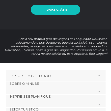
BAIXE GRÁTIS
Crie o seu próprio guia de viagens de Languedoc-Roussillon
selecionando o tipo de lugares que deseja incluir: os melhores
restaurantes, os lugares que merecem uma visita em Languedoc-
Roussillon,… Depois, baixe o guia de Languedoc-Roussillon em PDF e
tenha no seu celular ou para imprimir. Boa viagem!
EXPLORE EM
BELLEGARDE
SOBRE O MINUBE
HOTÉIS PRÓXIMOS A BELLEGARDE
Hotéis em Fourques
INSPIRE-SE E PLANIFIQUE
Cookies
Hotéis em Saliers
Política de privacidade
Hotéis em Caissargues
SETOR TURÍSTICO