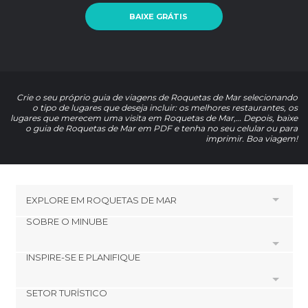
BAIXE GRÁTIS
Crie o seu próprio guia de viagens de Roquetas de Mar selecionando
o tipo de lugares que deseja incluir: os melhores restaurantes, os
lugares que merecem uma visita em Roquetas de Mar,… Depois, baixe
o guia de Roquetas de Mar em PDF e tenha no seu celular ou para
imprimir. Boa viagem!
EXPLORE EM
ROQUETAS DE MAR
SOBRE O MINUBE
HOTÉIS PRÓXIMOS A
Roquetas de Mar
INSPIRE-SE E PLANIFIQUE
Cookies
Roquetas de Mar beach
Política de privacidade
Great Plaza shopping center
SETOR TURÍSTICO
footer@item_discovertips_anchor