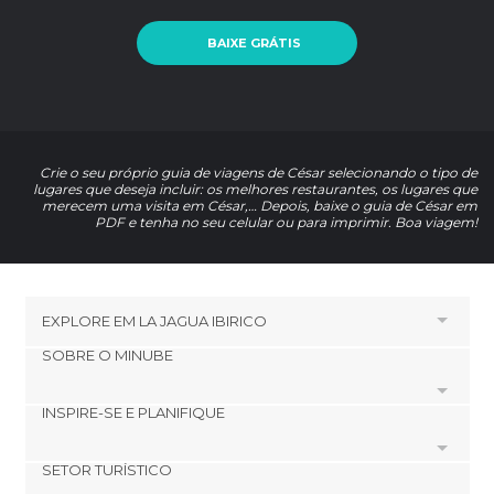
BAIXE GRÁTIS
Crie o seu próprio guia de viagens de César selecionando o tipo de
lugares que deseja incluir: os melhores restaurantes, os lugares que
merecem uma visita em César,… Depois, baixe o guia de César em
PDF e tenha no seu celular ou para imprimir. Boa viagem!
EXPLORE EM
LA JAGUA IBIRICO
SOBRE O MINUBE
HOTÉIS PRÓXIMOS A LA JAGUA IBIRICO
Hotéis em Apalachicola
INSPIRE-SE E PLANIFIQUE
Cookies
Hotéis em Toccoa
Política de privacidade
Hotéis em Assat
SETOR TURÍSTICO
footer@item_discovertips_anchor