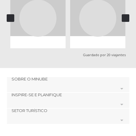
Guardado por 20 viajantes
SOBRE O MINUBE
INSPIRE-SE E PLANIFIQUE
Cookies
Política de privacidade
SETOR TURÍSTICO
footer@item_discovertips_anchor
Términos e Condições
minube Android app
Contato
Quem somos