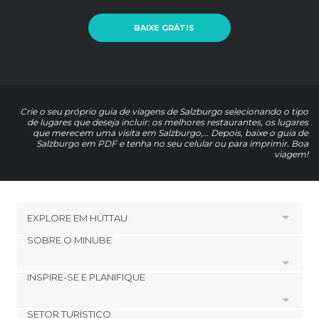
BAIXE GRÁTIS
Crie o seu próprio guia de viagens de Salzburgo selecionando o tipo
de lugares que deseja incluir: os melhores restaurantes, os lugares
que merecem uma visita em Salzburgo,… Depois, baixe o guia de
Salzburgo em PDF e tenha no seu celular ou para imprimir. Boa
viagem!
EXPLORE EM
HÜTTAU
SOBRE O MINUBE
HOTÉIS PRÓXIMOS A HÜTTAU
Hotéis em Werfenweng
INSPIRE-SE E PLANIFIQUE
Cookies
Hotéis em Bischofshofen
Política de privacidade
Hotéis em Eben im Pongau
SETOR TURÍSTICO