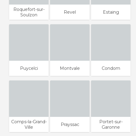
Roquefort-sur-
Revel
Estaing
Soulzon
Puycelci
Montvale
Condom
Comps-la-Grand-
Portet-sur-
Prayssac
Ville
Garonne