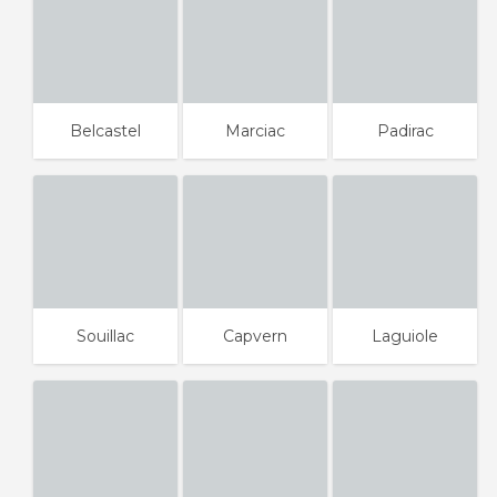
Belcastel
Marciac
Padirac
Souillac
Capvern
Laguiole