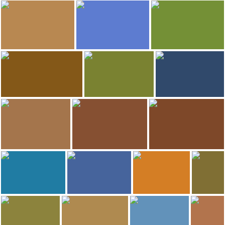
794
735
Gonets
Fabrice Trinité
Lago de Oô
Cordes sur Ciel
720
715
jailou
jeremy segura
GERARD DECQ
La Daurade
Pic du Midi de Bigorre
Abadía de Sainte-Foy
653
557
María José Morr
Thomas Bach
Grégoire Sieuw
Lourdes
Place Saint-Pierre
Pic du Midi de Bigorre
422
379
icol81
Rodrigo Perez
Morgane F.
Ponte Nova
Catedral de Albi
Capitólio de Toulouse
305
294
Pierre Lasvenes
julie hattu
Alix
Ponte Valentré
Carrenac Village
Notre Dame Church