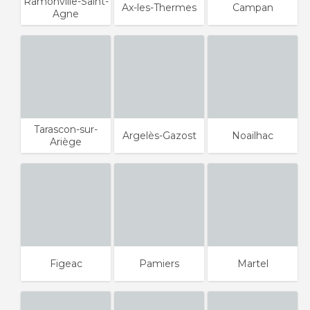
Ramonville-Saint-
Ax-les-Thermes
Campan
Agne
Tarascon-sur-
Argelès-Gazost
Noailhac
Ariège
Figeac
Pamiers
Martel