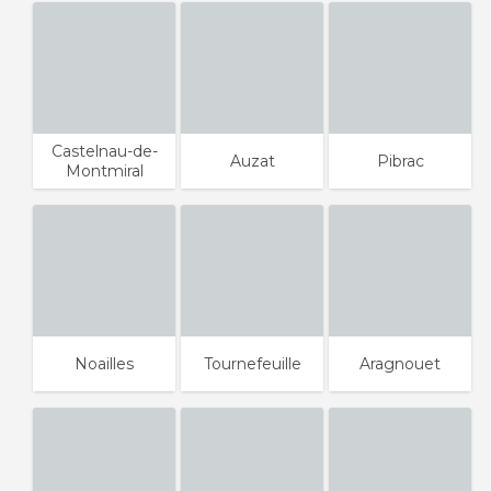
Castelnau-de-
Auzat
Pibrac
Montmiral
Noailles
Tournefeuille
Aragnouet