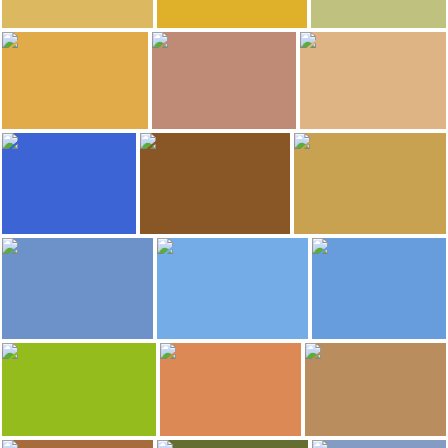
1.144
1.132
Bryllo
IvanMF
Rodrigo Nieto
Estaçao de Trem Maglev
Orient Pearl Restaurant
Suzhou
1.069
1.049
David Esteban
David Esteban
David Esteban
GuangZhou Hong Xing Seafood Restaurant
The House of China
Baodao Xieye Youxian Gondsi
1.025
1.013
Yola
IvanMF
mfzum84
Gobi desert in Dunhuang
Rua Suzhou
Quanjude Roast Duck Restaurant
998
992
Chiara Basso
Reconquista
Jérôme Salomon
Gorge of the Jump of the Tiger
Palace of abstinence
Muralha da China