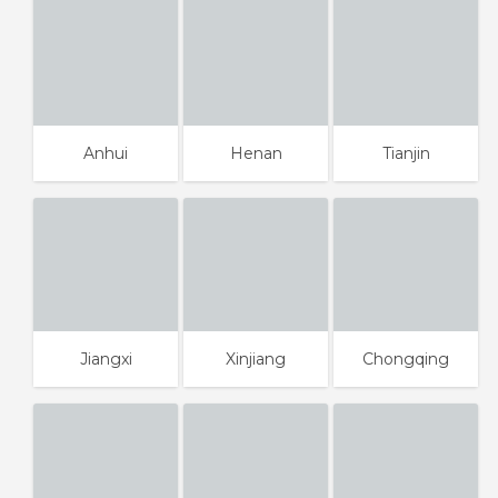
Anhui
Henan
Tianjin
Jiangxi
Xinjiang
Chongqing