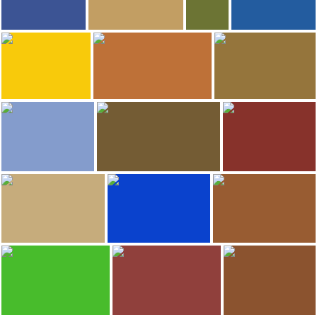
5.411
4.852
Alicia Ortego
David Esteban
juan antonio pere
ilopdie
Muztag Ata
PanXi Restaurant
Muralha da China
A Gruta da Flauta de Cana
3.729
3.605
Rodrigo Nieto
Rodrigo Nieto
Olga Tebé
The Bund
Ponte dos 17 Arcos
Terraços de Arroz Honghe Hani
2.923
2.756
Ainnur
The Backpack Traveller
Rodrigo Nieto
Templo Suspenso de Xuankong
Muralha da China
Palácio de Verão (Yiheyuan)
2.066
2.024
Victoria García González
JUAN ANTONIO GARCIA MORENO
Reconquista
Muralha da China
A Gruta da Flauta de Cana
Torre Jin Mao