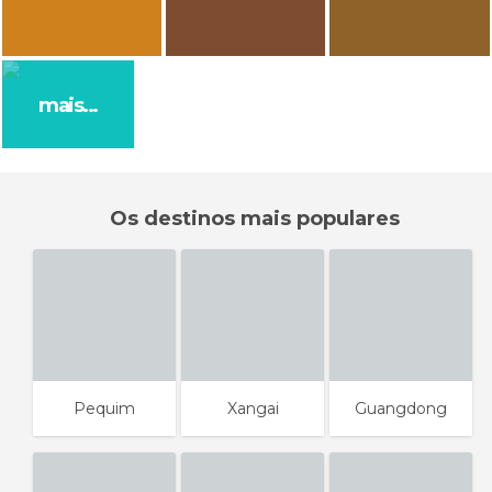
Chun Tin Wui
Sip
Longsheng
Muztag Ata
IvanMF
Alfonso Navarro Táppero
Un Mundo Para 3
mais...
Mercado de Wangfujing
Lago Yamdrock
Fenghuang
Os destinos mais populares
Pequim
Xangai
Guangdong