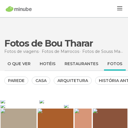
Fotos de Bou Tharar
Fotos de viagens
Fotos de
Marrocos
Fotos de
Souss Massa-Draâ
O QUE VER
HOTÉIS
RESTAURANTES
FOTOS
PAREDE
CASA
ARQUITETURA
HISTÓRIA AN
163
20
Coke Light
GERARD DECQ
118
115
52
GERARD DECQ
Coke Light
Hotel Le Mont N'Goun
Bou Tharar
Kasbah Amnay
Hotel Le Mont N'Goun