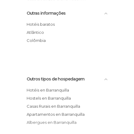
Hotel Puerta de Barranquilla
Outras informações
Hotel Puerto Del Sol
Hotel Country International
Hotéis baratos
Hotel Wyndham Garden Barranquilla
Atlântico
River view suites
Colômbia
El Prado Hotel
Hotel Puerta del Sol
Outros tipos de hospedagem
Hotéis en Barranquilla
Hostels en Barranquilla
Casas Rurais en Barranquilla
Apartamentos en Barranquilla
Albergues en Barranquilla