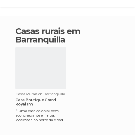
casas rurais em
Barranquilla
Casas Rurais en Barranquilla
Casa Boutique Grand
Royal Inn
É uma casa colonial bem
aconchegante e limpa,
localizada ao norte da cidade
de Barranquilla (Colômbia).
O serviço é excelente, sup