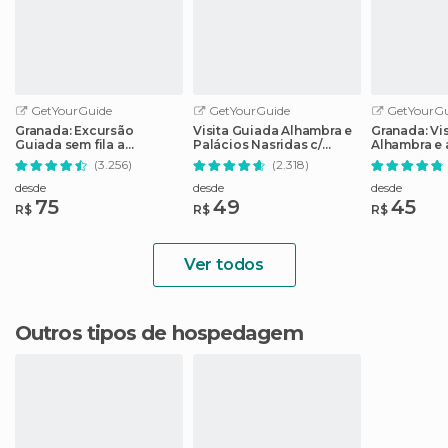
GetYourGuide
GetYourGuide
GetYourGu
Granada: Excursão
Visita Guiada Alhambra e
Granada: Vis
Guiada sem fila a
Palácios Nasridas c/
Alhambra e 
Alhambra e Generalife
Entrada Rápida
Nasridas co
(3.256)
(2.318)
desde
desde
desde
75
49
45
R$
R$
R$
Ver todos
Outros tipos de hospedagem