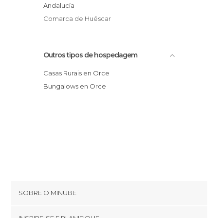
Andalucía
Comarca de Huéscar
Outros tipos de hospedagem
Casas Rurais en Orce
Bungalows en Orce
SOBRE O MINUBE
Cookies
INSPIRE-SE E PLANIFIQUE