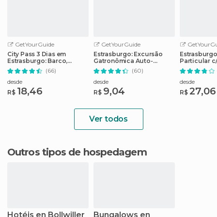
GetYourGuide
GetYourGuide
GetYourGu
City Pass 3 Dias em
Estrasburgo: Excursão
Estrasburgo
Estrasburgo: Barco,
Gatronômica Auto-
Particular c
Museus e Mais
Guiada
(66)
(60)
desde
desde
desde
18,46
9,04
27,06
R$
R$
R$
Ver todos
Outros tipos de hospedagem
Hotéis en Bollwiller
Bungalows en