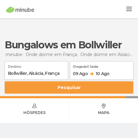
Bungalows em Bollwiller
minube
Onde dormir em França
Onde dormir em Alsácia
B
Destino
Chegada E Saída
09 Ago
10 Ago
Pesquisar
HÓSPEDES
MAPA