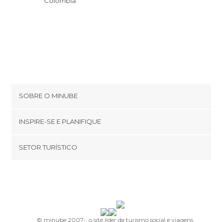
Colômbia
SOBRE O MINUBE
Cookies
INSPIRE-SE E PLANIFIQUE
Política de privacidade
footer@item_discovertips_anchor
SETOR TURÍSTICO
Términos e Condições
minube Android app
Contato
Quem somos
Área de imprensa
© minube 2007-, o site líder de turismo social e viagens