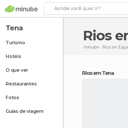
Aonde você quer ir?
Tena
Rios 
turismo
minube
Rios en
Equa
hotéis
o que ver
rios em Tena
restaurantes
fotos
guias de viagem