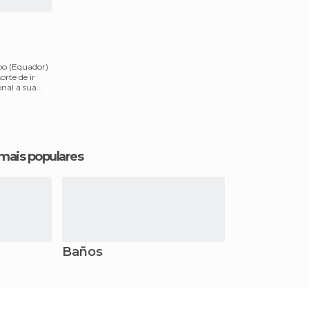
po (Equador)
orte de ir
onal a sua
 mais populares
Baños