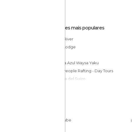
Lugares mais populares
Napo River
Liana Lodge
Tena
Laguna Azul Waysa Yaku
River People Rafting - Day Tours
La Casa del Suizo