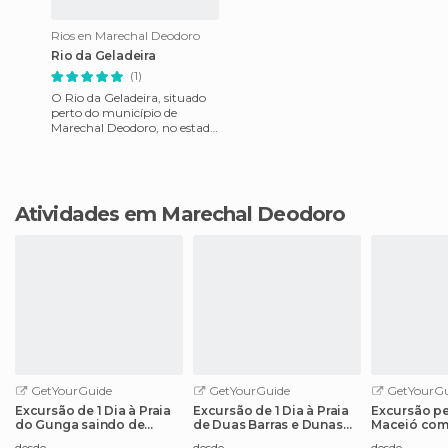
Rios en Marechal Deodoro
Rio da Geladeira
(1)
O Rio da Geladeira, situado
perto do município de
Marechal Deodoro, no estado
de Alagoas, é um lugar que
até mesmo a maioria dos a
Atividades em Marechal Deodoro
GetYourGuide
GetYourGuide
GetYourGu
Excursão de 1 Dia à Praia
Excursão de 1 Dia à Praia
Excursão pe
do Gunga saindo de
de Duas Barras e Dunas
Maceió com 
Maceió
de Marapé
Francês
desde
desde
desde