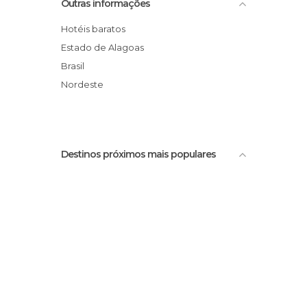
Outras informações
Convento de São Francisco
Rio da Geladeira
Hotéis baratos
Gelateria M & M
Estado de Alagoas
Complexo Turístico Edilson Onório
Brasil
Feira de Artesanato da Praia do Francês
Nordeste
Destinos próximos mais populares