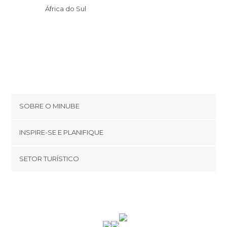
África do Sul
SOBRE O MINUBE
Cookies
INSPIRE-SE E PLANIFIQUE
Política de privacidade
footer@item_discovertips_anchor
SETOR TURÍSTICO
Términos e Condições
minube Android app
Contato
Quem somos
Área de imprensa