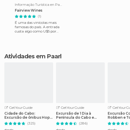
Informação Turística en Paarl
Fairview Wines
(1)
É uma das vinícolas mais
famosas do país. A entrada
custa algo como U$5 por
pessoa e dá direito a
degustação de 6 vinhos e
queijos
Atividades em Paarl
GetYourGuide
GetYourGuide
GetYourGu
Cidade do Cabo:
Excursão de 1 Dia à
Excursão C
Excursão de ônibus Hop-
Península do Cabo e
Robben e T
On Hop-Off com cruzeiro
Colônia de Pinguins
(325)
(286)
opcional
desde
desde
desde