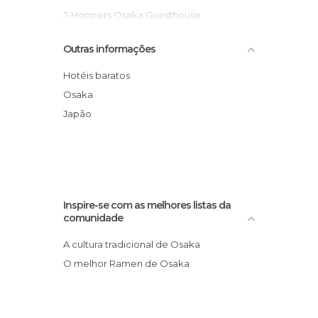
J-Hoppers Osaka Guesthouse
Hotel Osaka Garden Palace
Outras informações
Namba Oriental Hotel
Hotel St. Regis Osaka
Hotéis baratos
RIHGA Royal Hotel
Osaka
J&F Guesthouse
Japão
Hotel Granvia Osaka
Inspire-se com as melhores listas da
comunidade
A cultura tradicional de Osaka
O melhor Ramen de Osaka