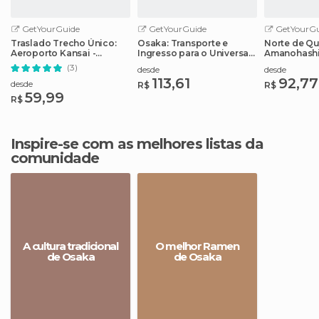
GetYourGuide
GetYourGuide
GetYourGu
Traslado Trecho Único:
Osaka: Transporte e
Norte de Qu
Aeroporto Kansai -
Ingresso para o Universal
Amanohashid
Osaka/Kyoto/Sakai
Studios Japão
Belezas do
(3)
desde
desde
113,61
92,77
desde
R$
R$
59,99
R$
Inspire-se com as melhores listas da
comunidade
A cultura tradicional
O melhor Ramen
de Osaka
de Osaka