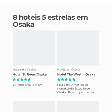
8 hoteis 5 estrelas em
Osaka
Hotéis en Osaka
Hotéis en Osaka
Hotel St. Regis Osaka
Hotel The Westin Osaka
St Regis Osaka view
Fica a 800 metros ao
noroeste da Estação de
Osaka. Possui quartos bem
grandes. Fica numa torre de
30 andares, projetada por
Charle