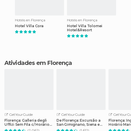
Hotéis en Florença
Hotéis en Florença
Hotel Villa Cora
Hotel Villa Tolomei
Hotel&Resort
Atividades em Florença
GetYourGuide
GetYourGuide
GetYourGu
Florença: Galleria degli
De Florença: Excursão a
Florença: I
Uffizi Sem Fila c/ Horário
San Gimignano, Siena e
Horário Mar
Marcado
Monteriggioni
Michelange
(2.062)
(1.612)