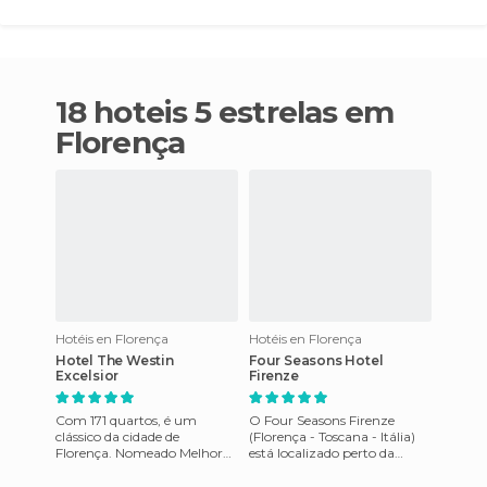
18 hoteis 5 estrelas em
Florença
Hotéis en Florença
Hotéis en Florença
Hotel The Westin
Four Seasons Hotel
Excelsior
Firenze
Com 171 quartos, é um
O Four Seasons Firenze
clássico da cidade de
(Florença - Toscana - Itália)
Florença. Nomeado Melhor
está localizado perto da
Hotel de Florença, em 2009,
margem direita do Arno. Foi
Westin Excelsior Florência,
inaugurado em julho de 2