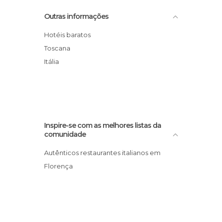
Hotel S.Giorgio & Olimpic
Outras informações
Four Seasons Hotel Firenze
Palazzo Ruspoli
Hotéis baratos
Hotel Brunelleschi
Toscana
Hotel Kraft
Itália
Hotel Rosso23
Inspire-se com as melhores listas da
comunidade
Autênticos restaurantes italianos em
Florença