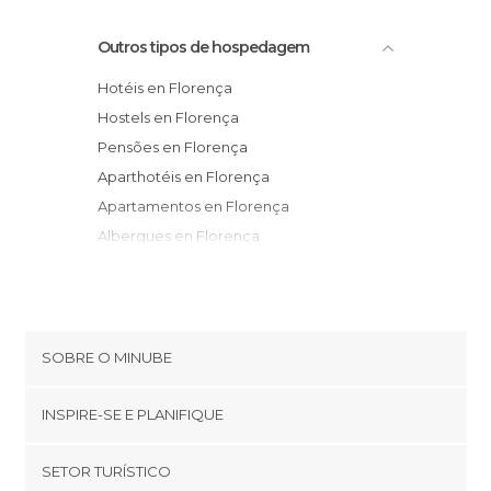
Outros tipos de hospedagem
Hotéis en Florença
Hostels en Florença
Pensões en Florença
Aparthotéis en Florença
Apartamentos en Florença
Albergues en Florença
Casas Rurais en Florença
Bungalows en Florença
Parques de Campismo en Florença
SOBRE O MINUBE
Cookies
INSPIRE-SE E PLANIFIQUE
Política de privacidade
footer@item_discovertips_anchor
SETOR TURÍSTICO
Términos e Condições